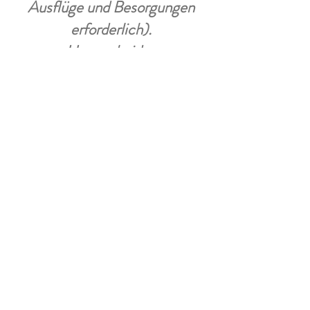
Ausflüge und Besorgungen
erforderlich).
Unsere beiden
Ferienwohnungen
"Aussichtsb
ankerl" (EG) mit Terrasse und
Garten
und
"Jagersitz" (OG)
mit Balkon
wurden im Jahr
2021 und 2022 komplett
renoviert und empfangen Sie
mit dem Anspruch, dass Sie
sich rund herum wohlfühlen.
Besuchen Sie uns hier